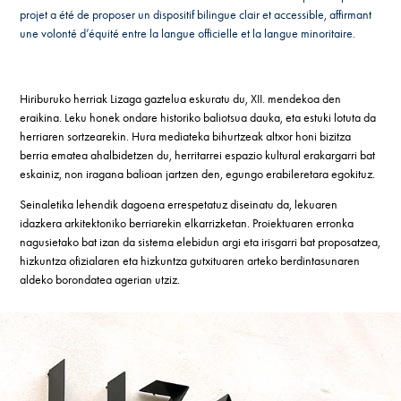
projet a été de proposer un dispositif bilingue clair et accessible, affirmant
une volonté d’équité entre la langue officielle et la langue minoritaire.
Hiriburuko herriak Lizaga gaztelua eskuratu du, XII. mendekoa den
eraikina. Leku honek ondare historiko baliotsua dauka, eta estuki lotuta da
herriaren sortzearekin. Hura mediateka bihurtzeak altxor honi bizitza
berria ematea ahalbidetzen du, herritarrei espazio kultural erakargarri bat
eskainiz, non iragana balioan jartzen den, egungo erabileretara egokituz.
Seinaletika lehendik dagoena errespetatuz diseinatu da, lekuaren
idazkera arkitektoniko berriarekin elkarrizketan. Proiektuaren erronka
nagusietako bat izan da sistema elebidun argi eta irisgarri bat proposatzea,
hizkuntza ofizialaren eta hizkuntza gutxituaren arteko berdintasunaren
aldeko borondatea agerian utziz.