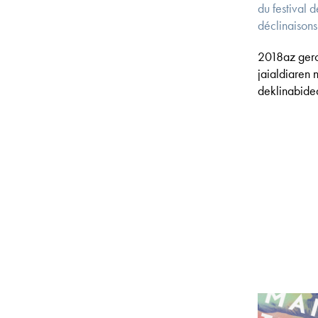
du festival 
déclinaisons 
2018az gero
jaialdiaren 
deklinabidea