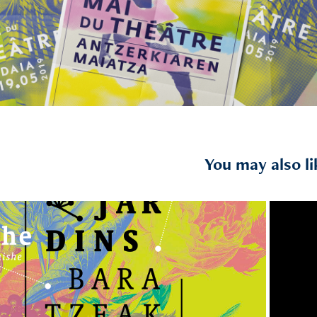
You may also li
2025
Baratzeak . Jardins . Casaus